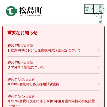
ペ
メニューを飛ばして本文へ
閲
ー
Language
覧
ジ
補
の
助
先
頭
重要なお知らせ
で
す
。
2026年8月7日更新
お盆期間中における医療機関の診療状況について
2026年8月4日更新
クマ目撃等情報について
2026年7月30日更新
令和8年度松島町職員採用試験案内
2026年7月17日更新
令和7年度税制改正に伴う令和8年度介護保険料の特例措置
について