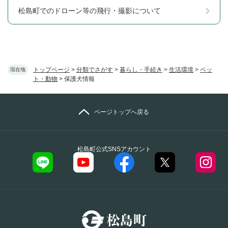
松島町でのドローン等の飛行・撮影について
トップページ
>
分類でさがす
>
暮らし・手続き
>
生活環境
>
ペッ
現在地
ト・動物
>
保護犬情報
ページトップへ戻る
松島町公式SNSアカウント