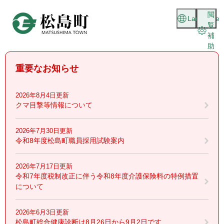
ペ
メニューを飛ばして本文へ
閲
ー
Language
覧
ジ
補
の
助
先
頭
重要なお知らせ
で
す
。
2026年8月4日更新
クマ目撃等情報について
2026年7月30日更新
令和8年度松島町職員採用試験案内
2026年7月17日更新
令和7年度税制改正に伴う令和8年度介護保険料の特例措置
について
2026年6月3日更新
松島町総合健康診断は8月26日から9月2日です