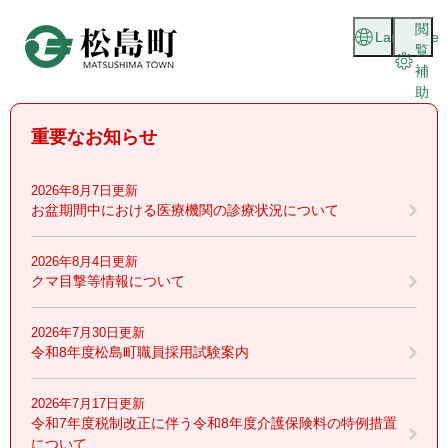
ペ
メニューを飛ばして本文へ
閲
ー
Language
覧
ジ
補
の
助
先
頭
重要なお知らせ
で
す
。
2026年8月7日更新
お盆期間中における医療機関の診療状況について
2026年8月4日更新
クマ目撃等情報について
2026年7月30日更新
令和8年度松島町職員採用試験案内
2026年7月17日更新
令和7年度税制改正に伴う令和8年度介護保険料の特例措置
について