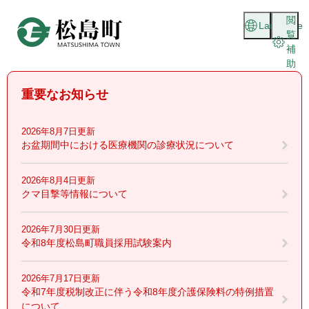
ペ
メニューを飛ばして本文へ
閲
ー
Language
覧
ジ
補
の
助
先
頭
重要なお知らせ
で
す
。
2026年8月7日更新
お盆期間中における医療機関の診療状況について
2026年8月4日更新
クマ目撃等情報について
2026年7月30日更新
令和8年度松島町職員採用試験案内
2026年7月17日更新
令和7年度税制改正に伴う令和8年度介護保険料の特例措置
について