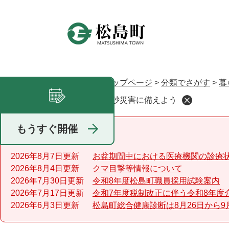
ペ
ー
ジ
の
先
頭
で
トップページ
>
分類でさがす
>
暮
現在地
す
土砂災害に備えよう
足あと
。
もうすぐ開催
重要なお知らせ
2026年8月7日更新
お盆期間中における医療機関の診療
2026年8月4日更新
クマ目撃等情報について
2026年7月30日更新
令和8年度松島町職員採用試験案内
2026年7月17日更新
令和7年度税制改正に伴う令和8年度
2026年6月3日更新
松島町総合健康診断は8月26日から9