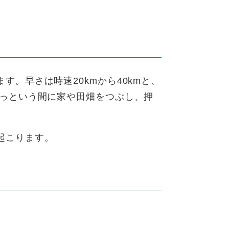
。早さは時速20kmから40kmと、
あっという間に家や田畑をつぶし、押
起こります。