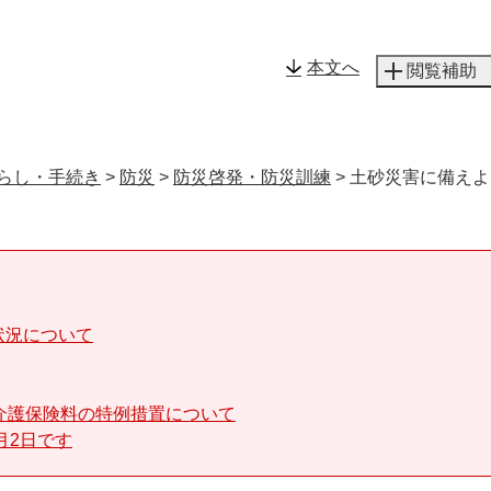
メニューを飛ばして本文へ
本文へ
閲覧補助
らし・手続き
>
防災
>
防災啓発・防災訓練
>
土砂災害に備えよ
状況について
介護保険料の特例措置について
月2日です