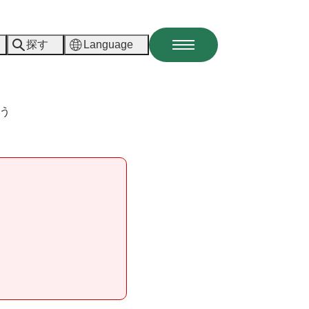
探す
Language
メ
ニ
ュ
ー
う