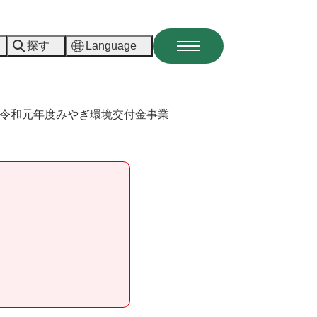
探す
Language
メ
ニ
ュ
ー
令和元年度みやぎ環境交付金事業