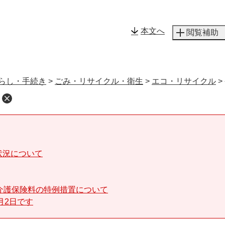
メニューを飛ばして本文へ
本文へ
閲覧補助
らし・手続き
>
ごみ・リサイクル・衛生
>
エコ・リサイクル
>
状況について
介護保険料の特例措置について
月2日です