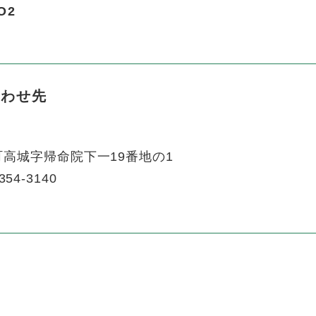
O2
合わせ先
高城字帰命院下一19番地の1
354-3140