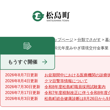
ペ
ー
ジ
の
先
頭
で
トップページ
>
分類でさがす
>
暮
現在地
す
令和元年度みやぎ環境交付金事業
足あと
。
もうすぐ開催
重要なお知らせ
2026年8月7日更新
お盆期間中における医療機関の診療
2026年8月4日更新
クマ目撃等情報について
2026年7月30日更新
令和8年度松島町職員採用試験案内
2026年7月17日更新
令和7年度税制改正に伴う令和8年度
2026年6月3日更新
松島町総合健康診断は8月26日から9