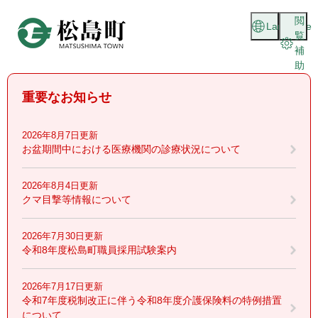
ペ
メニューを飛ばして本文へ
閲
ー
Language
覧
ジ
補
の
助
先
頭
重要なお知らせ
で
す
。
2026年8月7日更新
お盆期間中における医療機関の診療状況について
2026年8月4日更新
クマ目撃等情報について
2026年7月30日更新
令和8年度松島町職員採用試験案内
2026年7月17日更新
令和7年度税制改正に伴う令和8年度介護保険料の特例措置
について