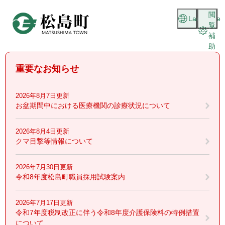
ペ
メニューを飛ばして本文へ
閲
ー
Language
覧
ジ
補
の
助
先
頭
重要なお知らせ
で
す
。
2026年8月7日更新
お盆期間中における医療機関の診療状況について
2026年8月4日更新
クマ目撃等情報について
2026年7月30日更新
令和8年度松島町職員採用試験案内
2026年7月17日更新
令和7年度税制改正に伴う令和8年度介護保険料の特例措置
について