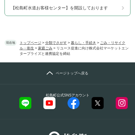
【松島町水道お客様センター】を開設しております
トップページ
>
分類でさがす
>
暮らし・手続き
>
ごみ・リサイク
現在地
ル・衛生
>
家庭ごみ
>
リユース促進に向け株式会社マーケットエン
タープライズと連携協定を締結
ページトップへ戻る
松島町公式SNSアカウント