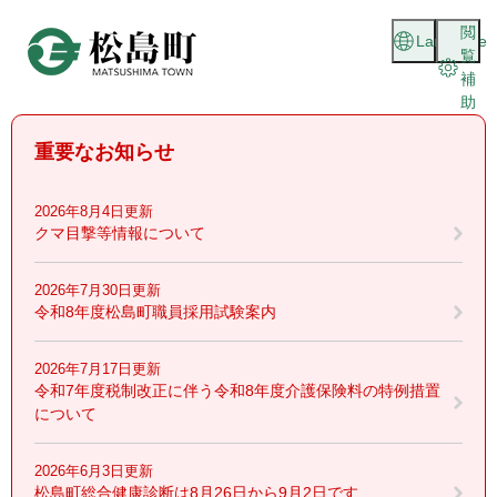
ペ
メニューを飛ばして本文へ
閲
ー
Language
覧
ジ
補
の
助
先
頭
重要なお知らせ
で
す
。
2026年8月4日更新
クマ目撃等情報について
2026年7月30日更新
令和8年度松島町職員採用試験案内
2026年7月17日更新
令和7年度税制改正に伴う令和8年度介護保険料の特例措置
について
2026年6月3日更新
松島町総合健康診断は8月26日から9月2日です