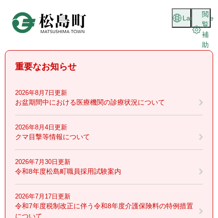
ペ
メニューを飛ばして本文へ
閲
ー
Language
覧
ジ
補
の
助
先
頭
重要なお知らせ
で
す
。
2026年8月7日更新
お盆期間中における医療機関の診療状況について
2026年8月4日更新
クマ目撃等情報について
2026年7月30日更新
令和8年度松島町職員採用試験案内
2026年7月17日更新
令和7年度税制改正に伴う令和8年度介護保険料の特例措置
について