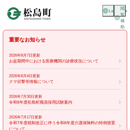
ペ
メニューを飛ばして本文へ
閲
ー
Language
覧
ジ
補
の
助
先
頭
重要なお知らせ
で
す
。
2026年8月7日更新
お盆期間中における医療機関の診療状況について
2026年8月4日更新
クマ目撃等情報について
2026年7月30日更新
令和8年度松島町職員採用試験案内
2026年7月17日更新
令和7年度税制改正に伴う令和8年度介護保険料の特例措置
について