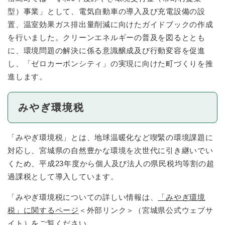
型）事業」として、電気自動車の導入及び充電設備の設
置、温室効果ガス排出量削減に向けたガイドブックの作成
を行いました。クリーンエネルギーの普及を図るととも
に、環境問題の解決に係る意識醸成及び行動変容を促進
し、「ゼロカーボンシティ」の実現に向けた町づくりを推
進します。
みやぎ環境税
「みやぎ環境税」とは、地球温暖化など喫緊の環境課題に
対応し、宮城県の自然豊かな環境を次世代に引き継いでい
くため、平成23年度から個人及び法人の県民税均等割の超
過課税として導入しています。
「みやぎ環境税についての詳しい情報は、
「みやぎ環境
税」に関するページ
＜外部リンク＞
（宮城県公式ウェブサ
イト）をご覧ください。