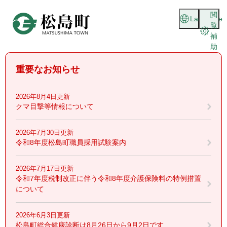
ペ
メニューを飛ばして本文へ
閲
ー
Language
覧
ジ
補
の
助
先
頭
重要なお知らせ
で
す
。
2026年8月4日更新
クマ目撃等情報について
2026年7月30日更新
令和8年度松島町職員採用試験案内
2026年7月17日更新
令和7年度税制改正に伴う令和8年度介護保険料の特例措置
について
2026年6月3日更新
松島町総合健康診断は8月26日から9月2日です