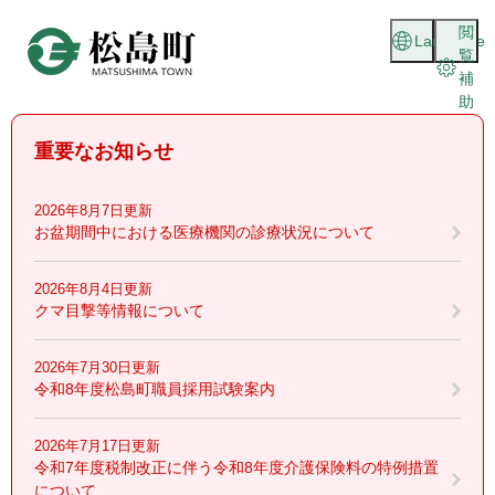
ペ
メニューを飛ばして本文へ
閲
ー
Language
覧
ジ
補
の
助
先
頭
重要なお知らせ
で
す
。
2026年8月7日更新
お盆期間中における医療機関の診療状況について
2026年8月4日更新
クマ目撃等情報について
2026年7月30日更新
令和8年度松島町職員採用試験案内
2026年7月17日更新
令和7年度税制改正に伴う令和8年度介護保険料の特例措置
について