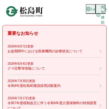
ペ
メニューを飛ばして本文へ
閲
ー
Language
覧
ジ
補
の
助
先
頭
重要なお知らせ
で
す
。
2026年8月7日更新
お盆期間中における医療機関の診療状況について
2026年8月4日更新
クマ目撃等情報について
2026年7月30日更新
令和8年度松島町職員採用試験案内
2026年7月17日更新
令和7年度税制改正に伴う令和8年度介護保険料の特例措置
について