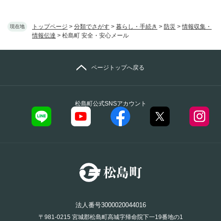
トップページ
>
分類でさがす
>
暮らし・手続き
>
防災
>
情報収集・
現在地
情報伝達
>
松島町 安全・安心メール
ページトップへ戻る
松島町公式SNSアカウント
法人番号3000020044016
〒981-0215 宮城郡松島町高城字帰命院下一19番地の1