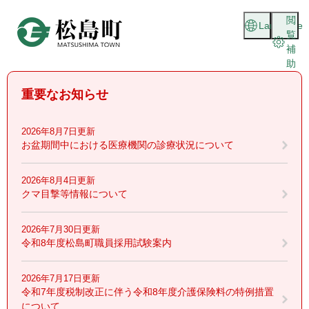
ペ
メニューを飛ばして本文へ
閲
ー
Language
覧
ジ
補
の
助
先
頭
重要なお知らせ
で
す
。
2026年8月7日更新
お盆期間中における医療機関の診療状況について
2026年8月4日更新
クマ目撃等情報について
2026年7月30日更新
令和8年度松島町職員採用試験案内
2026年7月17日更新
令和7年度税制改正に伴う令和8年度介護保険料の特例措置
について