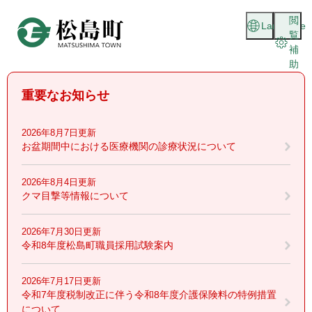
ペ
メニューを飛ばして本文へ
閲
ー
Language
覧
ジ
補
の
助
先
頭
重要なお知らせ
で
す
。
2026年8月7日更新
お盆期間中における医療機関の診療状況について
2026年8月4日更新
クマ目撃等情報について
2026年7月30日更新
令和8年度松島町職員採用試験案内
2026年7月17日更新
令和7年度税制改正に伴う令和8年度介護保険料の特例措置
について