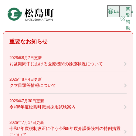
ペ
メニューを飛ばして本文へ
閲
ー
Language
覧
ジ
補
の
助
先
頭
重要なお知らせ
で
す
。
2026年8月7日更新
お盆期間中における医療機関の診療状況について
2026年8月4日更新
クマ目撃等情報について
2026年7月30日更新
令和8年度松島町職員採用試験案内
2026年7月17日更新
令和7年度税制改正に伴う令和8年度介護保険料の特例措置
について