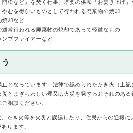
、門松など』を焚く行事、塔婆の供養『お焚き上げ』
にやむを得ないものとして行われる廃棄物の焼却
の焼却など
で通常行われる廃棄物の焼却であって軽微なもの
ャンプファイアーなど
ょう
禁止となっています。法律で認められたたき火（上記
火災とまぎらわしい煙又は火災を発するおそれのある
にご相談ください。
、たき火等を火災と誤認したり、住民からの通報に
があります。