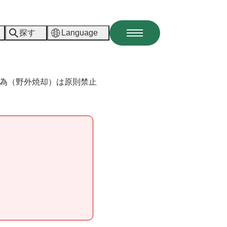
探す
Language
メ
ニ
ュ
ー
為（野外焼却）は原則禁止