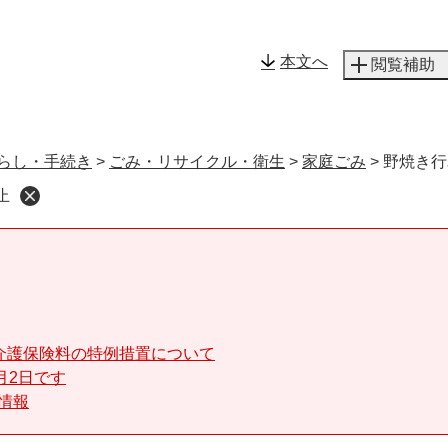
メニューを飛ばして本文へ
本文へ
閲覧補助
らし・手続き
>
ごみ・リサイクル・衛生
>
家庭ごみ
>
野焼き行
止
介護保険料の特例措置について
月2日です
る情報