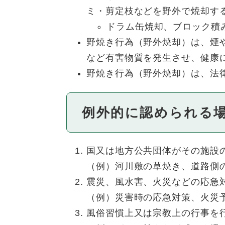
ミ・剪定枝などを野外で焼却す
ドラム缶焼却、ブロック積
野焼き行為（野外焼却）は、煙
など有害物質を発生させ、健康
野焼き行為（野外焼却）は、法
例外的に認められる
国又は地方公共団体がその施設
（例）河川敷の草焼き、道路側
震災、風水害、火災などの応急
​（例）災害時の応急対策、火災
風俗習慣上又は宗教上の行事を