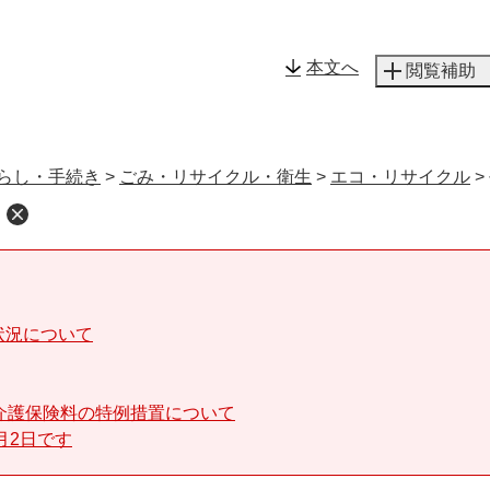
メニューを飛ばして本文へ
本文へ
閲覧補助
らし・手続き
>
ごみ・リサイクル・衛生
>
エコ・リサイクル
>
状況について
介護保険料の特例措置について
月2日です