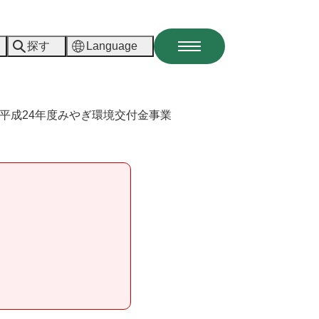
探す
Language
メ
ニ
ュ
ー
平成24年度みやぎ環境交付金事業