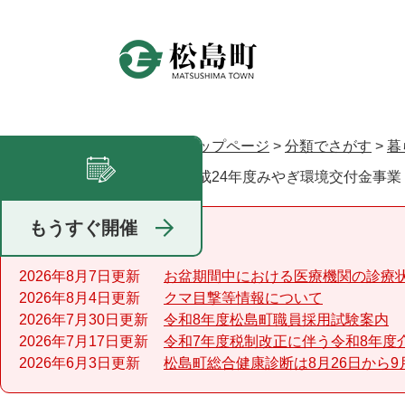
ペ
ー
ジ
の
先
頭
で
トップページ
>
分類でさがす
>
暮
現在地
す
平成24年度みやぎ環境交付金事業
足あと
。
もうすぐ開催
重要なお知らせ
2026年8月7日更新
お盆期間中における医療機関の診療
2026年8月4日更新
クマ目撃等情報について
2026年7月30日更新
令和8年度松島町職員採用試験案内
2026年7月17日更新
令和7年度税制改正に伴う令和8年度
2026年6月3日更新
松島町総合健康診断は8月26日から9