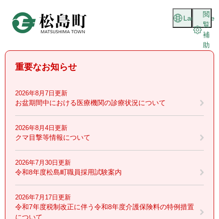
ペ
メニューを飛ばして本文へ
閲
ー
Language
覧
ジ
補
の
助
先
頭
重要なお知らせ
で
す
。
2026年8月7日更新
お盆期間中における医療機関の診療状況について
2026年8月4日更新
クマ目撃等情報について
2026年7月30日更新
令和8年度松島町職員採用試験案内
2026年7月17日更新
令和7年度税制改正に伴う令和8年度介護保険料の特例措置
について