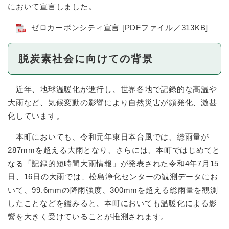
において宣言しました。
ゼロカーボンシティ宣言 [PDFファイル／313KB]
脱炭素社会に向けての背景
近年、地球温暖化が進行し、世界各地で記録的な高温や
大雨など、気候変動の影響により自然災害が頻発化、激甚
化しています。
本町においても、令和元年東日本台風では、総雨量が
287mmを超える大雨となり、さらには、本町ではじめてと
なる「記録的短時間大雨情報」が発表された令和4年7月15
日、16日の大雨では、松島浄化センターの観測データにお
いて、99.6mmの降雨強度、300mmを超える総雨量を観測
したことなどを鑑みると、本町においても温暖化による影
響を大きく受けていることが推測されます。