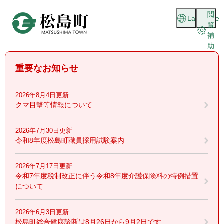
ペ
メニューを飛ばして本文へ
閲
ー
Language
覧
ジ
補
の
助
先
頭
重要なお知らせ
で
す
。
2026年8月4日更新
クマ目撃等情報について
2026年7月30日更新
令和8年度松島町職員採用試験案内
2026年7月17日更新
令和7年度税制改正に伴う令和8年度介護保険料の特例措置
について
2026年6月3日更新
松島町総合健康診断は8月26日から9月2日です