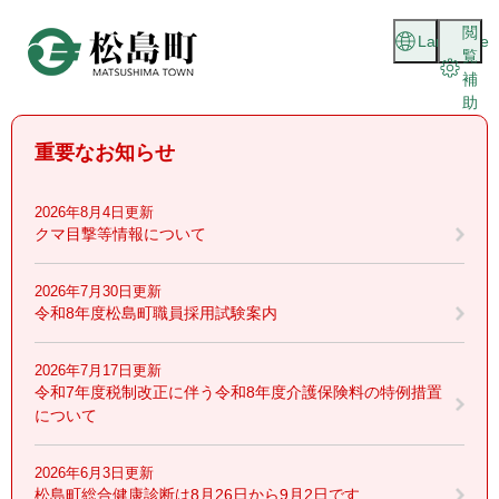
ペ
メニューを飛ばして本文へ
閲
ー
Language
覧
ジ
補
の
助
先
頭
重要なお知らせ
で
す
。
2026年8月4日更新
クマ目撃等情報について
2026年7月30日更新
令和8年度松島町職員採用試験案内
2026年7月17日更新
令和7年度税制改正に伴う令和8年度介護保険料の特例措置
について
2026年6月3日更新
松島町総合健康診断は8月26日から9月2日です