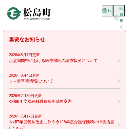
ペ
メニューを飛ばして本文へ
閲
ー
Language
覧
ジ
補
の
助
先
頭
重要なお知らせ
で
す
。
2026年8月7日更新
お盆期間中における医療機関の診療状況について
2026年8月4日更新
クマ目撃等情報について
2026年7月30日更新
令和8年度松島町職員採用試験案内
2026年7月17日更新
令和7年度税制改正に伴う令和8年度介護保険料の特例措置
について