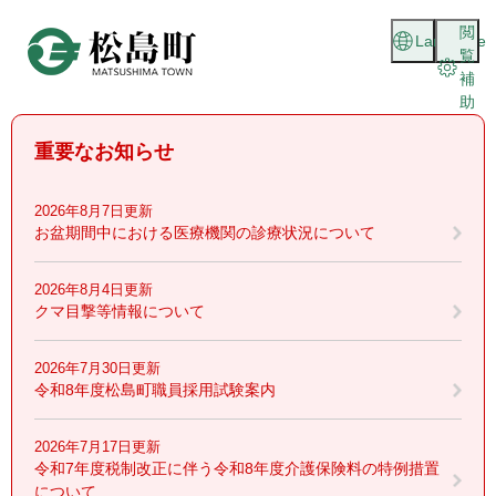
ペ
メニューを飛ばして本文へ
閲
ー
Language
覧
ジ
補
の
助
先
頭
重要なお知らせ
で
す
。
2026年8月7日更新
お盆期間中における医療機関の診療状況について
2026年8月4日更新
クマ目撃等情報について
2026年7月30日更新
令和8年度松島町職員採用試験案内
2026年7月17日更新
令和7年度税制改正に伴う令和8年度介護保険料の特例措置
について