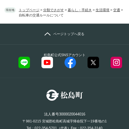
トップページ
>
分類でさがす
>
暮らし・手続き
>
生活環境
>
交通
>
現在地
自転車の交通ルールについて
ページトップへ戻る
松島町公式SNSアカウント
法人番号3000020044016
〒981-0215 宮城郡松島町高城字帰命院下一19番地の1
Tel：022-354-5701（代表）Fax：022-354-3140