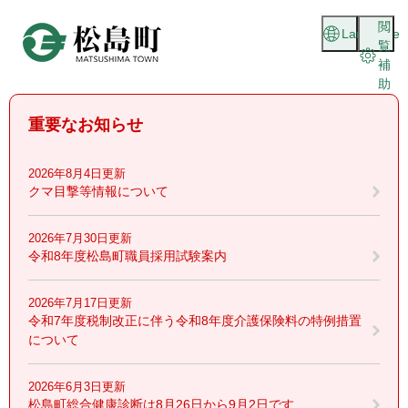
ペ
メニューを飛ばして本文へ
閲
ー
Language
覧
ジ
補
の
助
先
頭
重要なお知らせ
で
す
。
2026年8月4日更新
クマ目撃等情報について
2026年7月30日更新
令和8年度松島町職員採用試験案内
2026年7月17日更新
令和7年度税制改正に伴う令和8年度介護保険料の特例措置
について
2026年6月3日更新
松島町総合健康診断は8月26日から9月2日です