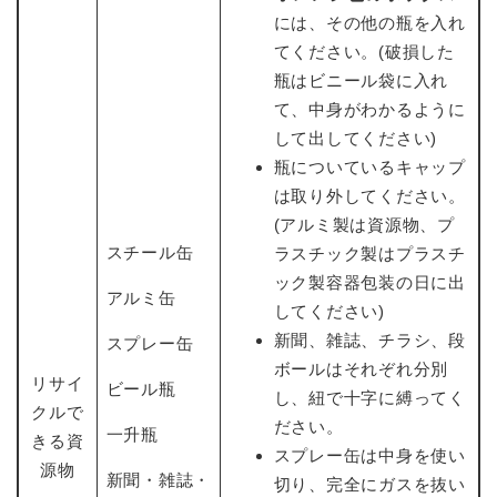
には、その他の瓶を入れ
てください。(破損した
瓶はビニール袋に入れ
て、中身がわかるように
して出してください)
瓶についているキャップ
は取り外してください。
(アルミ製は資源物、プ
スチール缶
ラスチック製はプラスチ
ック製容器包装の日に出
アルミ缶
してください)
新聞、雑誌、チラシ、段
スプレー缶
ボールはそれぞれ分別
リサイ
ビール瓶
し、紐で十字に縛ってく
クルで
ださい。
一升瓶
きる資
スプレー缶は中身を使い
源物
新聞・雑誌・
切り、完全にガスを抜い