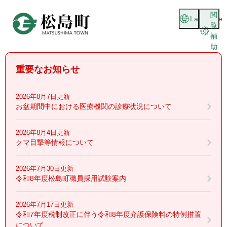
ペ
メニューを飛ばして本文へ
閲
ー
Language
覧
ジ
補
の
助
先
頭
重要なお知らせ
で
す
。
2026年8月7日更新
お盆期間中における医療機関の診療状況について
2026年8月4日更新
クマ目撃等情報について
2026年7月30日更新
令和8年度松島町職員採用試験案内
2026年7月17日更新
令和7年度税制改正に伴う令和8年度介護保険料の特例措置
について