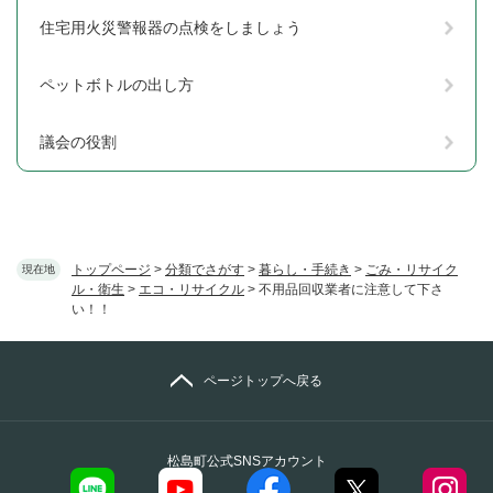
住宅用火災警報器の点検をしましょう
ペットボトルの出し方
議会の役割
トップページ
>
分類でさがす
>
暮らし・手続き
>
ごみ・リサイク
現在地
ル・衛生
>
エコ・リサイクル
>
不用品回収業者に注意して下さ
い！！
ページトップへ戻る
松島町公式SNSアカウント