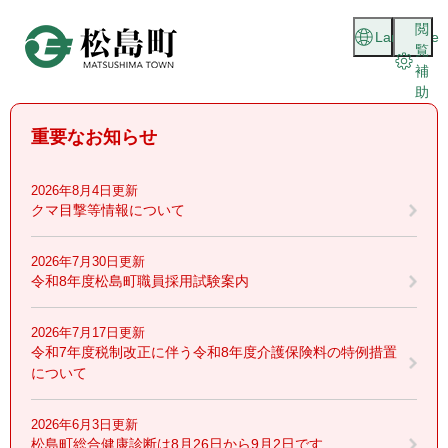
ペ
メニューを飛ばして本文へ
閲
ー
Language
覧
ジ
補
の
助
先
頭
重要なお知らせ
で
す
。
2026年8月4日更新
クマ目撃等情報について
2026年7月30日更新
令和8年度松島町職員採用試験案内
2026年7月17日更新
令和7年度税制改正に伴う令和8年度介護保険料の特例措置
について
2026年6月3日更新
松島町総合健康診断は8月26日から9月2日です