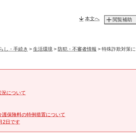
メニューを飛ばして本文へ
本文へ
閲覧補助
らし・手続き
>
生活環境
>
防犯・不審者情報
>
特殊詐欺対策に
状況について
介護保険料の特例措置について
月2日です