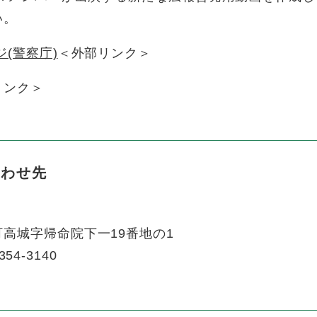
い。
(警察庁)
＜外部リンク＞
リンク＞
合わせ先
高城字帰命院下一19番地の1
354-3140