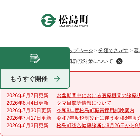
ペ
ー
ジ
の
先
頭
で
トップページ
>
分類でさがす
>
暮
現在地
す
特殊詐欺対策について
足あと
。
もうすぐ開催
重要なお知らせ
2026年8月7日更新
お盆期間中における医療機関の診療
2026年8月4日更新
クマ目撃等情報について
2026年7月30日更新
令和8年度松島町職員採用試験案内
2026年7月17日更新
令和7年度税制改正に伴う令和8年度
2026年6月3日更新
松島町総合健康診断は8月26日から9