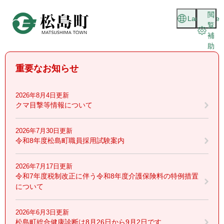
ペ
メニューを飛ばして本文へ
閲
ー
Language
覧
ジ
補
の
助
先
頭
重要なお知らせ
で
す
。
2026年8月4日更新
クマ目撃等情報について
2026年7月30日更新
令和8年度松島町職員採用試験案内
2026年7月17日更新
令和7年度税制改正に伴う令和8年度介護保険料の特例措置
について
2026年6月3日更新
松島町総合健康診断は8月26日から9月2日です