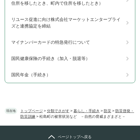
住所を移したとき、町内で住所を移したとき）
リユース促進に向け株式会社マーケットエンタープライ
ズと連携協定を締結
マイナンバーカードの特急発行について
国民健康保険の手続き（加入・脱退等）
国民年金（手続き）
トップページ
>
分類でさがす
>
暮らし・手続き
>
防災
>
防災啓発・
現在地
防災訓練
>
松島町の被害状況など －自然の脅威まざまざと－
ページトップへ戻る