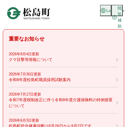
ペ
メニューを飛ばして本文へ
閲
ー
Language
覧
ジ
補
の
助
先
頭
重要なお知らせ
で
す
。
2026年8月4日更新
クマ目撃等情報について
2026年7月30日更新
令和8年度松島町職員採用試験案内
2026年7月17日更新
令和7年度税制改正に伴う令和8年度介護保険料の特例措置
について
2026年6月3日更新
松島町総合健康診断は8月26日から9月2日です