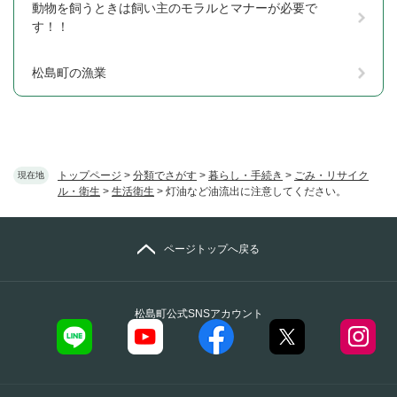
動物を飼うときは飼い主のモラルとマナーが必要で
す！！
松島町の漁業
トップページ
>
分類でさがす
>
暮らし・手続き
>
ごみ・リサイク
現在地
ル・衛生
>
生活衛生
>
灯油など油流出に注意してください。
ページトップへ戻る
松島町公式SNSアカウント