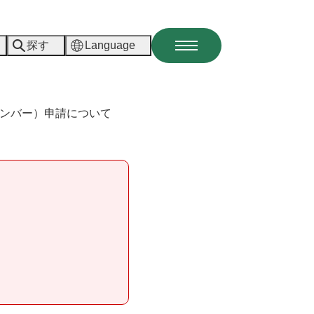
探す
Language
メ
ニ
ュ
ー
ンバー）申請について