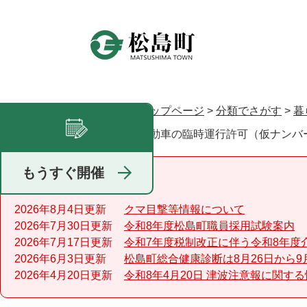
ペ
ー
ジ
の
先
頭
で
トップページ
>
分類でさがす
>
暮
現在地
す
自動車の臨時運行許可（仮ナンバ
足あと
。
もうすぐ開催
重要なお知らせ
2026年8月4日更新
クマ目撃等情報について
2026年7月30日更新
令和8年度松島町職員採用試験案内
2026年7月17日更新
令和7年度税制改正に伴う令和8年度
2026年6月3日更新
松島町総合健康診断は8月26日から9
2026年4月20日更新
令和8年4月20日 津波注意報に関す