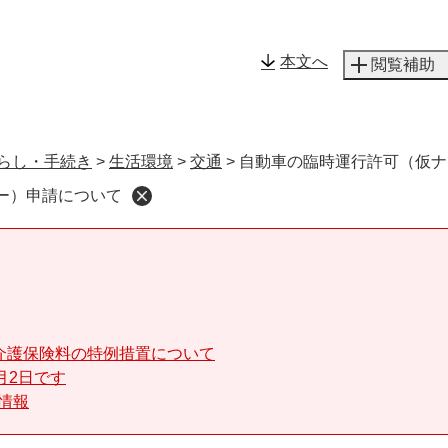
メニューを飛ばして本文へ
本文へ
閲覧補助
らし・手続き
>
生活環境
>
交通
>
自動車の臨時運行許可（仮ナ
ー）申請について
介護保険料の特例措置について
月2日です
る情報