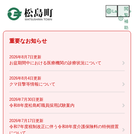
ペ
メニューを飛ばして本文へ
閲
ー
Language
覧
ジ
補
の
助
先
頭
重要なお知らせ
で
す
。
2026年8月7日更新
お盆期間中における医療機関の診療状況について
2026年8月4日更新
クマ目撃等情報について
2026年7月30日更新
令和8年度松島町職員採用試験案内
2026年7月17日更新
令和7年度税制改正に伴う令和8年度介護保険料の特例措置
について