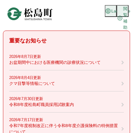
ペ
メニューを飛ばして本文へ
閲
ー
Language
覧
ジ
補
の
助
先
頭
重要なお知らせ
で
す
。
2026年8月7日更新
お盆期間中における医療機関の診療状況について
2026年8月4日更新
クマ目撃等情報について
2026年7月30日更新
令和8年度松島町職員採用試験案内
2026年7月17日更新
令和7年度税制改正に伴う令和8年度介護保険料の特例措置
について