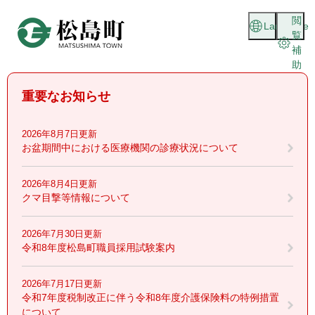
ペ
メニューを飛ばして本文へ
閲
ー
Language
覧
ジ
補
の
助
先
頭
重要なお知らせ
で
す
。
2026年8月7日更新
お盆期間中における医療機関の診療状況について
2026年8月4日更新
クマ目撃等情報について
2026年7月30日更新
令和8年度松島町職員採用試験案内
2026年7月17日更新
令和7年度税制改正に伴う令和8年度介護保険料の特例措置
について