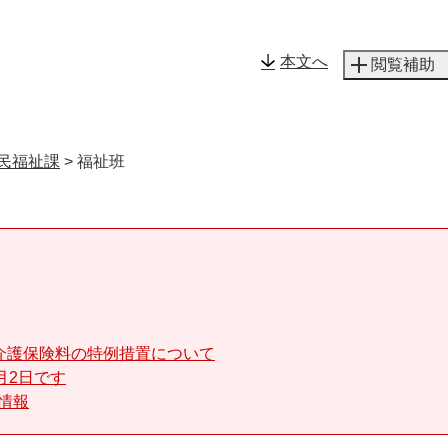
メニューを飛ばして本文へ
本文へ
閲覧補助
民福祉課
>
福祉班
介護保険料の特例措置について
月2日です
る情報