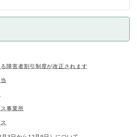
ける障害者割引制度が改正されます
手当
帳
ビス事業所
ビス
2月3日から12月9日）について