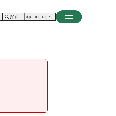
探す
Language
メ
ニ
ュ
ー