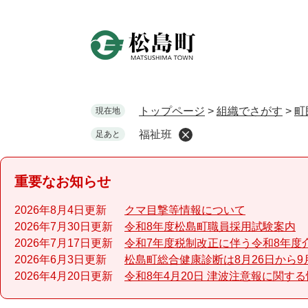
ペ
ー
ジ
の
先
頭
で
トップページ
>
組織でさがす
>
町
現在地
す
福祉班
足あと
。
重要なお知らせ
2026年8月4日更新
クマ目撃等情報について
2026年7月30日更新
令和8年度松島町職員採用試験案内
2026年7月17日更新
令和7年度税制改正に伴う令和8年度
2026年6月3日更新
松島町総合健康診断は8月26日から9
2026年4月20日更新
令和8年4月20日 津波注意報に関す