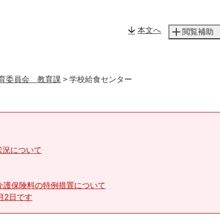
メニューを飛ばして本文へ
本文へ
閲覧補助
育委員会 教育課
>
学校給食センター
状況について
介護保険料の特例措置について
月2日です