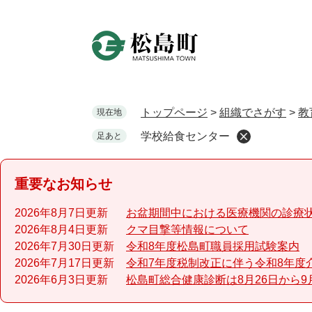
ペ
ー
ジ
の
先
頭
で
トップページ
>
組織でさがす
>
教
現在地
す
学校給食センター
足あと
。
重要なお知らせ
2026年8月7日更新
お盆期間中における医療機関の診療
2026年8月4日更新
クマ目撃等情報について
2026年7月30日更新
令和8年度松島町職員採用試験案内
2026年7月17日更新
令和7年度税制改正に伴う令和8年度
2026年6月3日更新
松島町総合健康診断は8月26日から9