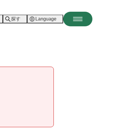
探す
Language
メ
ニ
ュ
ー