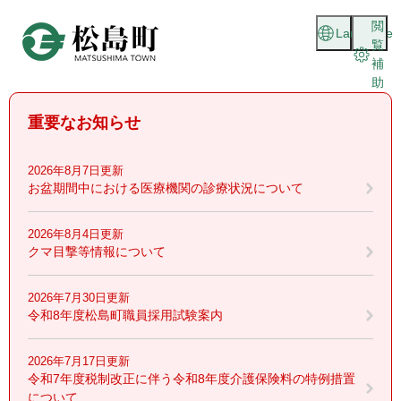
ペ
メニューを飛ばして本文へ
閲
ー
Language
覧
ジ
補
の
助
先
頭
重要なお知らせ
で
す
。
2026年8月7日更新
お盆期間中における医療機関の診療状況について
2026年8月4日更新
クマ目撃等情報について
2026年7月30日更新
令和8年度松島町職員採用試験案内
2026年7月17日更新
令和7年度税制改正に伴う令和8年度介護保険料の特例措置
について