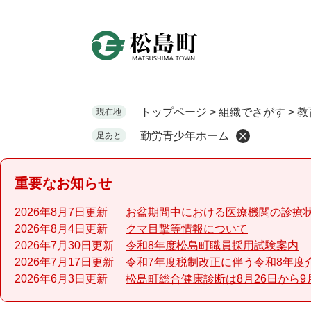
ペ
ー
ジ
の
先
頭
で
トップページ
>
組織でさがす
>
教
現在地
す
勤労青少年ホーム
足あと
。
重要なお知らせ
2026年8月7日更新
お盆期間中における医療機関の診療
2026年8月4日更新
クマ目撃等情報について
2026年7月30日更新
令和8年度松島町職員採用試験案内
2026年7月17日更新
令和7年度税制改正に伴う令和8年度
2026年6月3日更新
松島町総合健康診断は8月26日から9