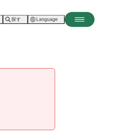
探す
Language
メ
ニ
ュ
ー