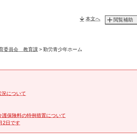
メニューを飛ばして本文へ
本文へ
閲覧補助
育委員会 教育課
>
勤労青少年ホーム
状況について
介護保険料の特例措置について
月2日です