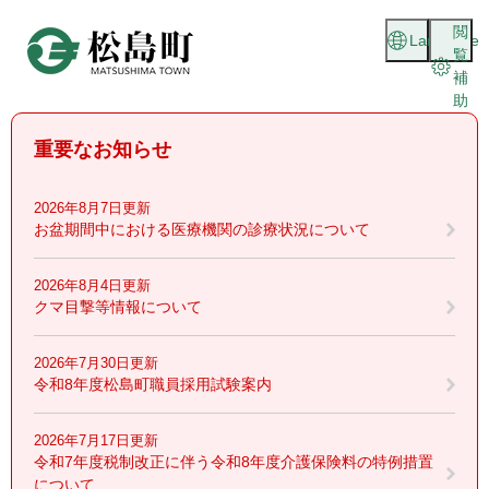
ペ
メニューを飛ばして本文へ
閲
ー
Language
覧
ジ
補
の
助
先
頭
重要なお知らせ
で
す
。
2026年8月7日更新
お盆期間中における医療機関の診療状況について
2026年8月4日更新
クマ目撃等情報について
2026年7月30日更新
令和8年度松島町職員採用試験案内
2026年7月17日更新
令和7年度税制改正に伴う令和8年度介護保険料の特例措置
について