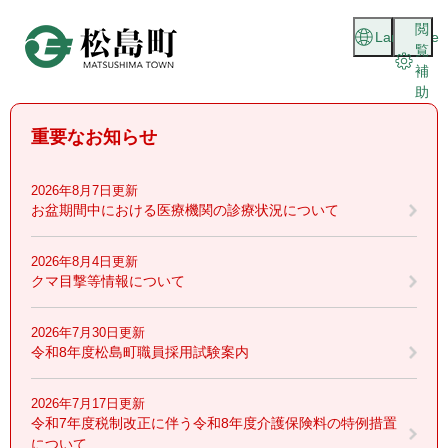
ペ
メニューを飛ばして本文へ
閲
ー
Language
覧
ジ
補
の
助
先
頭
重要なお知らせ
で
す
。
2026年8月7日更新
お盆期間中における医療機関の診療状況について
2026年8月4日更新
クマ目撃等情報について
2026年7月30日更新
令和8年度松島町職員採用試験案内
2026年7月17日更新
令和7年度税制改正に伴う令和8年度介護保険料の特例措置
について