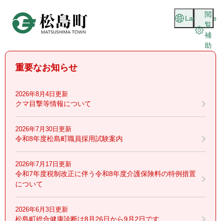
ペ
メニューを飛ばして本文へ
閲
ー
Language
覧
ジ
補
の
助
先
頭
重要なお知らせ
で
す
。
2026年8月4日更新
クマ目撃等情報について
2026年7月30日更新
令和8年度松島町職員採用試験案内
2026年7月17日更新
令和7年度税制改正に伴う令和8年度介護保険料の特例措置
について
2026年6月3日更新
松島町総合健康診断は8月26日から9月2日です