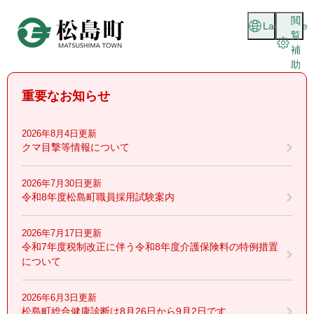
ペ
メニューを飛ばして本文へ
閲
ー
Language
覧
ジ
補
の
助
先
頭
重要なお知らせ
で
す
。
2026年8月4日更新
クマ目撃等情報について
2026年7月30日更新
令和8年度松島町職員採用試験案内
2026年7月17日更新
令和7年度税制改正に伴う令和8年度介護保険料の特例措置
について
2026年6月3日更新
松島町総合健康診断は8月26日から9月2日です