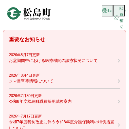
ペ
メニューを飛ばして本文へ
閲
ー
Language
覧
ジ
補
の
助
先
頭
重要なお知らせ
で
す
。
2026年8月7日更新
お盆期間中における医療機関の診療状況について
2026年8月4日更新
クマ目撃等情報について
2026年7月30日更新
令和8年度松島町職員採用試験案内
2026年7月17日更新
令和7年度税制改正に伴う令和8年度介護保険料の特例措置
について