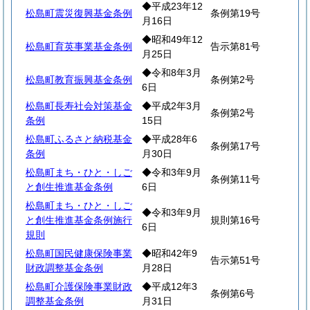
◆平成23年12
松島町震災復興基金条例
条例第19号
月16日
◆昭和49年12
松島町育英事業基金条例
告示第81号
月25日
◆令和8年3月
松島町教育振興基金条例
条例第2号
6日
松島町長寿社会対策基金
◆平成2年3月
条例第2号
条例
15日
松島町ふるさと納税基金
◆平成28年6
条例第17号
条例
月30日
松島町まち・ひと・しご
◆令和3年9月
条例第11号
と創生推進基金条例
6日
松島町まち・ひと・しご
◆令和3年9月
と創生推進基金条例施行
規則第16号
6日
規則
松島町国民健康保険事業
◆昭和42年9
告示第51号
財政調整基金条例
月28日
松島町介護保険事業財政
◆平成12年3
条例第6号
調整基金条例
月31日