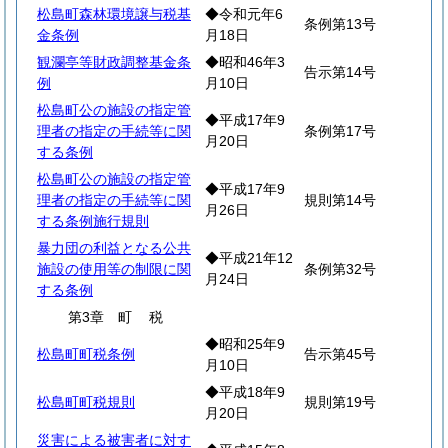
松島町森林環境譲与税基
◆令和元年6
条例第13号
金条例
月18日
観瀾亭等財政調整基金条
◆昭和46年3
告示第14号
例
月10日
松島町公の施設の指定管
◆平成17年9
理者の指定の手続等に関
条例第17号
月20日
する条例
松島町公の施設の指定管
◆平成17年9
理者の指定の手続等に関
規則第14号
月26日
する条例施行規則
暴力団の利益となる公共
◆平成21年12
施設の使用等の制限に関
条例第32号
月24日
する条例
第3章
町
税
◆昭和25年9
松島町町税条例
告示第45号
月10日
◆平成18年9
松島町町税規則
規則第19号
月20日
災害による被害者に対す