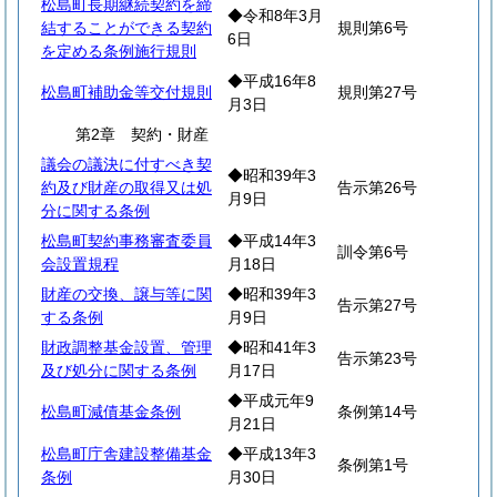
松島町長期継続契約を締
◆令和8年3月
結することができる契約
規則第6号
6日
を定める条例施行規則
◆平成16年8
松島町補助金等交付規則
規則第27号
月3日
第2章 契約・財産
議会の議決に付すべき契
◆昭和39年3
約及び財産の取得又は処
告示第26号
月9日
分に関する条例
松島町契約事務審査委員
◆平成14年3
訓令第6号
会設置規程
月18日
財産の交換、譲与等に関
◆昭和39年3
告示第27号
する条例
月9日
財政調整基金設置、管理
◆昭和41年3
告示第23号
及び処分に関する条例
月17日
◆平成元年9
松島町減債基金条例
条例第14号
月21日
松島町庁舎建設整備基金
◆平成13年3
条例第1号
条例
月30日