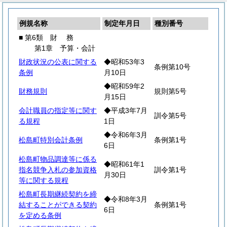
例規名称
制定年月日
種別番号
■ 第6類
財
務
第1章 予算・会計
財政状況の公表に関する
◆昭和53年3
条例第10号
条例
月10日
◆昭和59年2
財務規則
規則第5号
月15日
会計職員の指定等に関す
◆平成3年7月
訓令第5号
る規程
1日
◆令和6年3月
松島町特別会計条例
条例第1号
6日
松島町物品調達等に係る
◆昭和61年1
指名競争入札の参加資格
訓令第1号
月30日
等に関する規程
松島町長期継続契約を締
◆令和8年3月
結することができる契約
条例第1号
6日
を定める条例