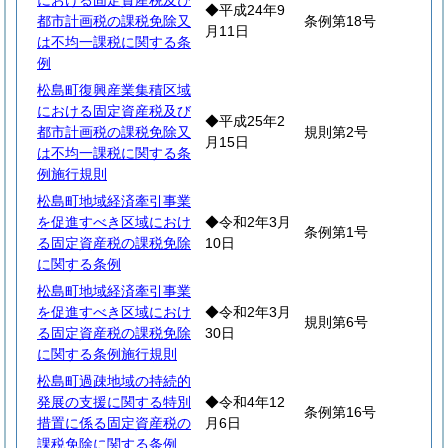
における固定資産税及び
◆平成24年9
都市計画税の課税免除又
条例第18号
月11日
は不均一課税に関する条
例
松島町復興産業集積区域
における固定資産税及び
◆平成25年2
都市計画税の課税免除又
規則第2号
月15日
は不均一課税に関する条
例施行規則
松島町地域経済牽引事業
を促進すべき区域におけ
◆令和2年3月
条例第1号
る固定資産税の課税免除
10日
に関する条例
松島町地域経済牽引事業
を促進すべき区域におけ
◆令和2年3月
規則第6号
る固定資産税の課税免除
30日
に関する条例施行規則
松島町過疎地域の持続的
発展の支援に関する特別
◆令和4年12
条例第16号
措置に係る固定資産税の
月6日
課税免除に関する条例