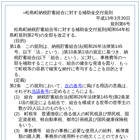
○松島町納税貯蓄組合に対する補助金交付規則
平成13年3月30日
規則第6号
松島町納税貯蓄組合等に対する補助金交付規則(昭和54年松
島町規則第2号)の全部を改正する。
(目的)
第1条
この規則は、納税貯蓄組合法
(昭和26年法律第145
号。以下「法」という。)
第10条第1項の規定に基づき、納
税貯蓄組合
(以下「組合」という。)
に対し、事務費等の一
部を補助することにより、組合の健全な発達を図り、もっ
て町税等の容易で確実な納付に寄与することを目的とす
る。
(定義)
第2条
この規則において、
次の各号
に掲げる用語の意義は、
それぞれ
当該各号
に定めるところによる。
(1)
組合 納税貯蓄組合法
(昭和26年法律第145号)
第2条第
1項の規定による組合で、組合を構成する世帯の世帯主の
数が20人以上のものをいう。
(2)
町税等 普通徴収に係る個人の町民税及び県民税、固
定資産税、軽自動車税、都市計画税及び国民健康保険税
をいう。
(3)
事務費等 組合の事務に必要な使用人の給料、帳簿書
類の購入費、事務所の使用料その他欠くことのできない