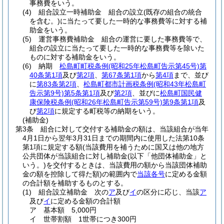
事務費をいう。
(4)
組合設立一時補助金 組合の設立
(既存の組合の統合
を含む。)
に当たって要した一時的な事務費等に対する補
助金をいう。
(5)
運営事務費補助金 組合の運営に要した事務費等で、
組合の設立に当たって要した一時的な事務費等を除いた
ものに対する補助金をいう。
(6)
納期
松島町町税条例
(昭和25年松島町告示第45号)
第
40条第1項
及び
第2項
、
第67条第1項
から
第4項
まで、並び
に
第83条第2項
、
松島町都市計画税条例
(昭和43年松島町
告示第9号)
第5条第1項
及び
第2項
、並びに
松島町国民健
康保険税条例
(昭和26年松島町告示第59号)
第9条第1項
及
び
第2項
に規定する町税等の納期をいう。
(補助金)
第3条
組合に対して交付する補助金の額は、当該組合が当年
4月1日から翌年3月31日までの期間内に使用した法第10条
第1項に規定する額
(当該費用を補うために国又は他の地方
公共団体が当該組合に対し補助金
(以下「他団体補助金」と
いう。)
を交付するときは、当該費用の額から当該団体補助
金の額を控除して得た額)
の範囲内で
当該各号
に定める金額
の合計額を補助するものとする。
(1)
組合設立補助金 次の
ア
及び
イ
の区分に応じ、当該
ア
及び
イ
に定める金額の合計額
ア
基本額 5,000円
イ
世帯割額 1世帯につき300円