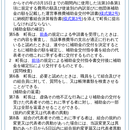
からその年の3月15日までの期間内に使用した法第10条第1
項に規定する費用の額及び使途別の内訳並びに他団体補助
金の額を記載した運営事務費補助金交付申請書
(
様式第2号
)
に納税貯蓄組合決算報告書
(
様式第3号
)
を添えて町長に提出
しなければならない。
(補助金額の確定)
第5条
町長は、
前条
の規定による申請書を受理したときは、
その内容を審査し、当該事務費等の支出が適正に行われて
いると認めたときは、速やかに補助金の交付を決定すると
ともに補助金の額を確定し、補助金交付指令書を組合の代
表者その他これに準ずる者に交付するものとする。
2
町長は、
前項
の規定による補助金交付指令書交付後に補助
金を確定払により交付するものとする。
(質問検査)
第6条
町長は、必要と認めたときは、職員をして組合及びそ
の組合員に対して、質問をし、又は帳簿書類を検査させる
ことができる。
(補助金の返還)
第7条
町長は、虚偽その他不正な行為により補助金の交付を
受けた代表者その他これに準ずる者に対し、補助金の一部
又は全部を返還させることができる。
(規約の変更又は代表者の異動)
第8条
組合の代表者その他これに準ずる者は、組合の規約の
変更又は代表者の異動があった場合には、当該変更又は異
動のあった日から5日以内に組合規約変更届又は代表者異動