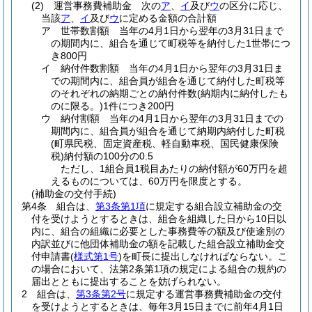
(2)
運営事務費補助金 次の
ア
、
イ
及び
ウ
の区分に応じ、
当該
ア
、
イ
及び
ウ
に定める金額の合計額
ア
世帯数割額 当年の4月1日から翌年の3月31日まで
の期間内に、組合を通じて町税等を納付した1世帯につ
き800円
イ
納付件数割額 当年の4月1日から翌年の3月31日ま
での期間内に、組合員が組合を通じて納付した町税等
のそれぞれの納期ごとの納付件数
(納期内に納付したも
のに限る。)
1件につき200円
ウ
納付割額 当年の4月1日から翌年の3月31日までの
期間内に、組合員が組合を通じて納期内納付した町税
(町県民税、固定資産税、軽自動車税、国民健康保険
税)
納付額の100分の0.5
ただし、1組合員1税目あたりの納付額が60万円を超
えるものについては、60万円を限度とする。
(補助金の交付手続)
第4条
組合は、
第3条第1項
に規定する組合設立補助金の交
付を受けようとするときは、組合を組織した日から10日以
内に、組合の組織に必要とした事務費等の額及び使途別の
内訳並びに他団体補助金の額を記載した組合設立補助金交
付申請書
(
様式第1号
)
を町長に提出しなければならない。
こ
の場合において、法第2条第1項の規定による組合の規約の
届出とともに提出することを妨げられない。
2
組合は、
第3条第2号
に規定する運営事務費補助金の交付
を受けようとするときは、毎年3月15日までに前年4月1日