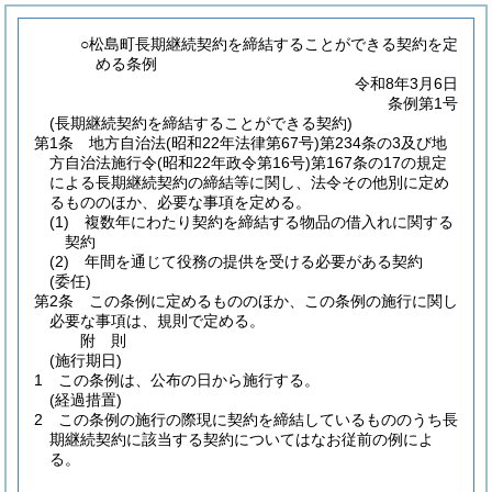
○松島町長期継続契約を締結することができる契約を定
める条例
令和8年3月6日
条例第1号
(長期継続契約を締結することができる契約)
第1条
地方自治法
(昭和22年法律第67号)
第234条の3及び地
方自治法施行令
(昭和22年政令第16号)
第167条の17の規定
による長期継続契約の締結等に関し、法令その他別に定め
るもののほか、必要な事項を定める。
(1)
複数年にわたり契約を締結する物品の借入れに関する
契約
(2)
年間を通じて役務の提供を受ける必要がある契約
(委任)
第2条
この条例に定めるもののほか、この条例の施行に関し
必要な事項は、規則で定める。
附
則
(施行期日)
1
この条例は、公布の日から施行する。
(経過措置)
2
この条例の施行の際現に契約を締結しているもののうち長
期継続契約に該当する契約についてはなお従前の例によ
る。