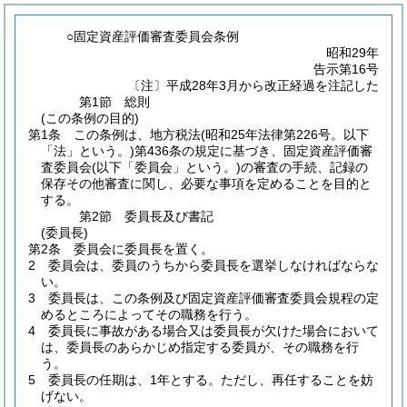
○固定資産評価審査委員会条例
昭和29年
告示第16号
〔注〕平成28年3月から改正経過を注記した
第1節
総則
(この条例の目的)
第1条
この条例は、地方税法
(昭和25年法律第226号。以下
「法」という。)
第436条の規定に基づき、固定資産評価審
査委員会
(以下「委員会」という。)
の審査の手続、記録の
保存その他審査に関し、必要な事項を定めることを目的と
する。
第2節
委員長及び書記
(委員長)
第2条
委員会に委員長を置く。
2
委員会は、委員のうちから委員長を選挙しなければならな
い。
3
委員長は、この条例及び固定資産評価審査委員会規程の定
めるところによってその職務を行う。
4
委員長に事故がある場合又は委員長が欠けた場合において
は、委員長のあらかじめ指定する委員が、その職務を行
う。
5
委員長の任期は、1年とする。
ただし、再任することを妨
げない。