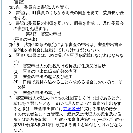
(書記)
第3条
委員会に書記1人を置く。
2
書記は、町職員のうちから町長の同意を得て、委員長が任
命する。
3
書記は委員長の指揮を受けて、調書を作成し、及び委員会
の庶務を処理する。
第3節
審査の申出
(審査の申出)
第4条
法第432条の規定による審査の申出は、審査申出書正
副2通を委員会に提出してしなければならない。
2
審査申出書には、次に掲げる事項を記載しなければならな
い。
(1)
審査申出人の氏名又は名称及び住所又は居所
(2)
審査の申出に係る処分の内容
(3)
審査の申出の趣旨及び理由
(4)
口頭で意見を述べることを求める場合においては、そ
の旨
(5)
審査の申出の年月日
3
審査申出人が法人その他の社団若しくは財団であるとき、
総代を互選したとき、又は代理人によって審査の申出をす
るときは、審査申出書には
前項各号
に掲げる事項のほか、
その代表者若しくは管理人、総代又は代理人の氏名及び住
所又は居所を記載し、行政不服審査法施行令
(平成27年政令
第391号)
第3条第1項に規定する書面を添付しなければなら
ない。