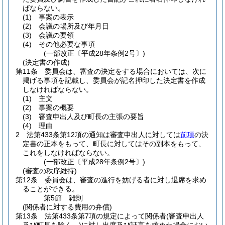
ばならない。
(1)
事案の表示
(2)
会議の場所及び年月日
(3)
会議の要領
(4)
その他必要な事項
(一部改正〔平成28年条例2号〕)
(決定書の作成)
第11条
委員会は、審査の決定をする場合においては、次に
掲げる事項を記載し、委員会が記名押印した決定書を作成
しなければならない。
(1)
主文
(2)
事案の概要
(3)
審査申出人及び町長の主張の要旨
(4)
理由
2
法第433条第12項の通知は審査申出人に対しては
前項
の決
定書の正本をもって、町長に対してはその副本をもって、
これをしなければならない。
(一部改正〔平成28年条例2号〕)
(審査の秩序維持)
第12条
委員会は、審査の進行を妨げる者に対し退席を求め
ることができる。
第5節
雑則
(関係者に対する費用の弁償)
第13条
法第433条第7項の規定によって関係者
(審査申出人