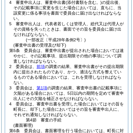
4
審査申出人は、審査申出書
(添付書類を含む。)
の提出後、
その記載事項に変更を生じた場合においては、直ちに、当
該変更に係る事項を書面で委員会に届け出なければならな
い。
5
審査申出人は、代表者若しくは管理人、総代又は代理人が
その資格を失ったときは、書面でその旨を委員会に届け出
なければならない。
(一部改正〔平成28年条例2号〕)
(審査申出書の受理及び却下)
第5条
委員会は、審査申出書が提出された場合においては速
やかに、その記載事項、提出期限その他の事項について調
査しなければならない。
2
委員会は、
前項
の調査の結果、審査申出書がその提出期限
内に提出されたものであり、かつ、適法な方式を整えてい
るものである場合においては、これを受理しなければなら
ない。
3
委員会は、
第1項
の調査の結果、審査申出書の記載事項に
欠陥がある場合においては、5日以内の期間を定めて審査申
出人にその欠陥を補正させなければならない。
4
委員会は、審査申出書を受理した場合においてはその旨を
町長に、却下した場合においてはその旨を審査申出人に、
それぞれ通知しなければならない。
第4節
審査の手続
(書面審理)
第6条
委員会は、書面審理を行う場合においては、町長に対