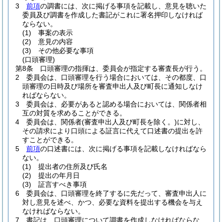
3
前項
の調書には、次に掲げる事項を記載し、意見を聴いた
委員及び調書を作成した書記がこれに署名押印しなければ
ならない。
(1)
事案の表示
(2)
意見の内容
(3)
その他必要な事項
(口頭審理)
第8条
口頭審理の指揮は、委員会が指定する審査長が行う。
2
委員会は、口頭審理を行う場合においては、その都度、口
頭審理の日時及び場所を審査申出人及び町長に通知しなけ
ればならない。
3
委員会は、必要があると認める場合においては、関係者相
互の対質を求めることができる。
4
委員会は、関係者
(審査申出人及び町長を除く。)
に対し、
その請求により口頭による証言に代えて口述書の提出を許
すことができる。
5
前項
の口述書には、次に掲げる事項を記載しなければなら
ない。
(1)
提出者の住所及び氏名
(2)
提出の年月日
(3)
証言すべき事項
6
委員会は、口頭審理を終了するに先だって、審査申出人に
対し意見を述べ、かつ、必要な資料を提出する機会を与え
なければならない。
7
書記は、口頭審理について調書を作成しなければならな