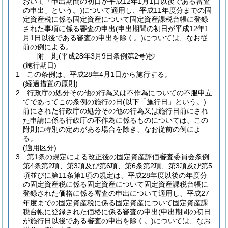
おいて「申出期間の初日が平成12年1月1日以後である審査
の申出」という。)
について適用し、平成11年度分までの固
定資産税に係る固定資産について固定資産課税台帳に登録
された事項に係る審査の申出
(申出期間の初日が平成12年1
月1日以後である審査の申出を除く。)
については、なお従
前の例による。
附
則
(平成28年3月9日
条例第2号)
抄
(施行期日)
1
この条例は、平成28年4月1日から施行する。
(経過措置の原則)
2
行政庁の処分その他の行為又は不作為についての不服申立
てであってこの条例の施行の日
(以下「施行日」という。)
前にされた行政庁の処分その他の行為又は施行日前にされ
た申請に係る行政庁の不作為に係るものについては、この
附則に特別の定めがある場合を除き、なお従前の例によ
る。
(適用区分)
3
第1条の規定による改正後の固定資産評価審査委員会条例
第4条第2項、第3項及び第6項、第6条第2項、第3項及び第5
項並びに第11条第1項の規定は、平成28年度以後の年度分
の固定資産税に係る固定資産について固定資産課税台帳に
登録された価格に係る審査の申出について適用し、平成27
年度までの固定資産税に係る固定資産について固定資産課
税台帳に登録された価格に係る審査の申出
(申出期間の初日
が施行日以後である審査の申出を除く。)
については、なお