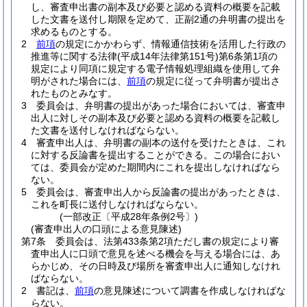
し、審査申出書の副本及び必要と認める資料の概要を記載
した文書を送付し期限を定めて、正副2通の弁明書の提出を
求めるものとする。
2
前項
の規定にかかわらず、情報通信技術を活用した行政の
推進等に関する法律
(平成14年法律第151号)
第6条第1項の
規定により同項に規定する電子情報処理組織を使用して弁
明がされた場合には、
前項
の規定に従って弁明書が提出さ
れたものとみなす。
3
委員会は、弁明書の提出があった場合においては、審査申
出人に対しその副本及び必要と認める資料の概要を記載し
た文書を送付しなければならない。
4
審査申出人は、弁明書の副本の送付を受けたときは、これ
に対する反論書を提出することができる。
この場合におい
ては、委員会が定めた期間内にこれを提出しなければなら
ない。
5
委員会は、審査申出人から反論書の提出があったときは、
これを町長に送付しなければならない。
(一部改正〔平成28年条例2号〕)
(審査申出人の口頭による意見陳述)
第7条
委員会は、法第433条第2項ただし書の規定により審
査申出人に口頭で意見を述べる機会を与える場合には、あ
らかじめ、その日時及び場所を審査申出人に通知しなけれ
ばならない。
2
書記は、
前項
の意見陳述について調書を作成しなければな
らない。