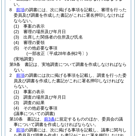
い。
8
前項
の調書には、次に掲げる事項を記載し、審理を行った
委員及び調書を作成した書記がこれに署名押印しなければ
ならない。
(1)
事案の表示
(2)
審理の場所及び年月日
(3)
出席した関係者の住所及び氏名
(4)
審理の要領
(5)
その他必要な事項
(一部改正〔平成28年条例2号〕)
(実地調査)
第9条
書記は、実地調査について調書を作成しなければなら
ない。
2
前項
の調書には次に掲げる事項を記載し、調査を行った委
員及び調書を作成した書記がこれに署名押印しなければな
らない。
(1)
事案の表示
(2)
調査の場所及び年月日
(3)
調査の結果
(4)
その他必要な事項
(議事についての調書)
第10条
書記は、
前3条
に規定するもののほか、委員会の議
事について調書を作成しなければならない。
2
前項
の調書には、次に掲げる事項を記載し、議事に関与し
た委員及び調書を作成した書記がこれに署名押印しなけれ