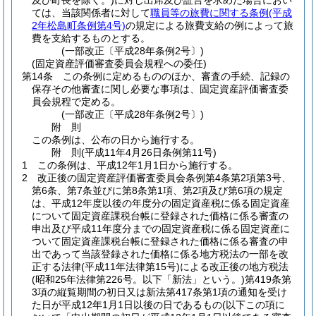
及び町長を除く。)
に対し出席及び証言を求めた場合におい
ては、当該関係者に対して
職員等の旅費に関する条例
(平成
2年松島町条例第4号)
の規定による旅費支給の例によって旅
費を支給するものとする。
(一部改正〔平成28年条例2号〕)
(固定資産評価審査委員会規程への委任)
第14条
この条例に定めるもののほか、審査の手続、記録の
保存その他審査に関し必要な事項は、固定資産評価審査委
員会規程で定める。
(一部改正〔平成28年条例2号〕)
附
則
この条例は、公布の日から施行する。
附
則
(平成11年4月26日
条例第11号)
1
この条例は、平成12年1月1日から施行する。
2
改正後の固定資産評価審査委員会条例第4条第2項第3号、
第6条、第7条並びに第8条第1項、第2項及び第6項の規定
は、平成12年度以後の年度分の固定資産税に係る固定資産
について固定資産課税台帳に登録された価格に係る審査の
申出及び平成11年度分までの固定資産税に係る固定資産に
ついて固定資産課税台帳に登録された価格に係る審査の申
出であって当該登録された価格に係る地方税法の一部を改
正する法律
(平成11年法律第15号)
による改正後の地方税法
(昭和25年法律第226号。以下「新法」という。)
第419条第
3項の縦覧期間の初日又は新法第417条第1項の通知を受け
た日が平成12年1月1日以後の日であるもの
(以下この項に