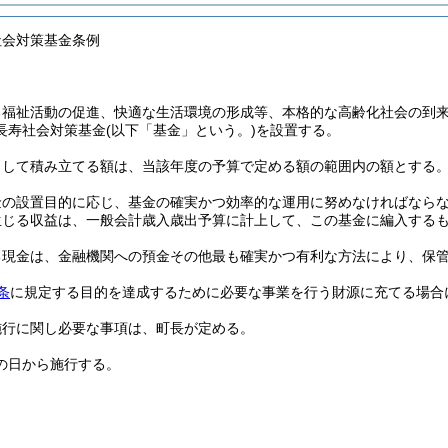
社会対策基金条例
る福祉活動の促進、快適な生活環境の形成等、本格的な高齢化社会の到
長寿社会対策基金
(以下「基金」という。)
を設置する。
として積み立てる額は、当該年度の予算で定める額の範囲内の額とする
金の設置目的に応じ、基金の確実かつ効率的な運用に努めなければなら
生じる収益は、一般会計歳入歳出予算に計上して、この基金に編入する
る現金は、金融機関への預金その他最も確実かつ有利な方法により、保
条
に規定する目的を達成するために必要な事業を行う財源に充てる場合
施行に関し必要な事項は、町長が定める。
の日から施行する。