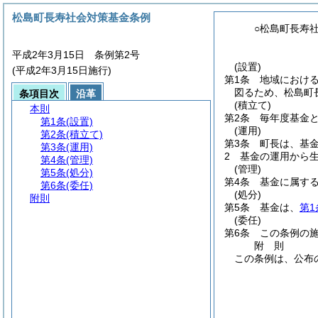
松島町長寿社会対策基金条例
○松島町長寿
平成2年3月15日 条例第2号
(設置)
(平成2年3月15日施行)
第1条
地域におけ
図るため、松島町
条項目次
沿革
(積立て)
本則
第2条
毎年度基金
第1条
(設置)
(運用)
第2条
(積立て)
第3条
町長は、基
第3条
(運用)
2
基金の運用から
第4条
(管理)
(管理)
第5条
(処分)
第4条
基金に属す
第6条
(委任)
(処分)
附則
第5条
基金は、
第1
(委任)
第6条
この条例の
附
則
この条例は、公布