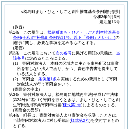
○松島町まち・ひと・しごと創生推進基金条例施行規則
令和3年9月6日
規則第16号
(趣旨)
第1条
この規則は、
松島町まち・ひと・しごと創生推進基金
条例
(令和3年松島町条例第11号。以下「条例」という。)
の
施行に関し、必要な事項を定めるものとする。
(定義)
第2条
この規則において
次の各号
に掲げる用語の意義は、
当
該各号
に定めるところによる。
(1)
寄附対象法人 本町の区域内に主たる事務所又は事業
所を有しない法人であり、かつ、青色申告書を提出して
いる法人とする。
(2)
寄附金
条例第1条
を実施するための費用として寄附
対象法人が行う寄附金をいう。
(寄附金の申出)
第3条
寄付対象法人は、松島町に地域再生法
(平成17年法律
第24号)
に基づく寄附を行うときは、まち・ひと・しごと創
生寄附活用事業寄附申出書
(
様式第1号
)
によるものとする。
(寄附金の受領)
第4条
町長は、寄附対象法人より寄附金を収受したときは、
当該寄附対象法人に対し受領証
(
様式第2号
)
を交付するもの
とする。