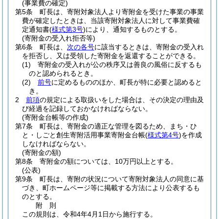
(事業費の確定)
第5条
町長は、寄附対象法人より寄附金を受けた事業の事業
費が確定したときは、当該寄附対象法人に対して事業費確
定通知書
(
様式第3号
)
により、通知するものとする。
(寄附金の受入れ拒否等)
第6条
町長は、
次の各号
に該当するときは、寄附金の受入れ
を拒否し、又は受領した寄附金を返還することができる。
(1)
寄附金の受入れが公の秩序又は善良の風俗に反するも
のと認められるとき。
(2)
前号
に定めるもののほか、町長が特に必要と認めると
き。
2
前項
の規定による取扱いをした場合は、その決定の理由及
び経過を記録しておかなければならない。
(寄附金台帳等の作成)
第7条
町長は、寄附金の適正な管理を図るため、まち・ひ
と・しごと創生寄附活用事業寄附金台帳
(
様式第4号
)
を作成
しなければならない。
(寄附金の額)
第8条
寄附金の額については、10万円以上とする。
(公表)
第9条
町長は、寄附の状況について寄附対象法人の同意に基
づき、町ホームページ等に掲載する方法により公表するも
のとする。
附
則
この規則は、令和4年4月1日から施行する。