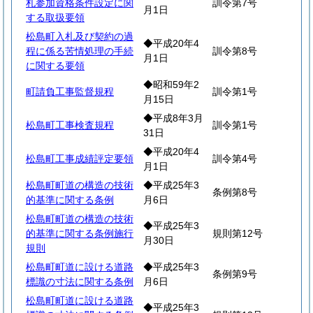
札参加資格条件設定に関
訓令第7号
月1日
する取扱要領
松島町入札及び契約の過
◆平成20年4
程に係る苦情処理の手続
訓令第8号
月1日
に関する要領
◆昭和59年2
町請負工事監督規程
訓令第1号
月15日
◆平成8年3月
松島町工事検査規程
訓令第1号
31日
◆平成20年4
松島町工事成績評定要領
訓令第4号
月1日
松島町町道の構造の技術
◆平成25年3
条例第8号
的基準に関する条例
月6日
松島町町道の構造の技術
◆平成25年3
的基準に関する条例施行
規則第12号
月30日
規則
松島町町道に設ける道路
◆平成25年3
条例第9号
標識の寸法に関する条例
月6日
松島町町道に設ける道路
◆平成25年3