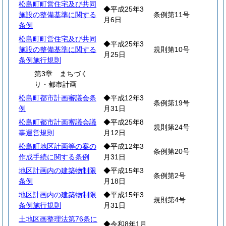
松島町町営住宅及び共同
◆平成25年3
施設の整備基準に関する
条例第11号
月6日
条例
松島町町営住宅及び共同
◆平成25年3
施設の整備基準に関する
規則第10号
月25日
条例施行規則
第3章 まちづく
り・都市計画
松島町都市計画審議会条
◆平成12年3
条例第19号
例
月31日
松島町都市計画審議会議
◆平成25年8
規則第24号
事運営規則
月12日
松島町地区計画等の案の
◆平成12年3
条例第20号
作成手続に関する条例
月31日
地区計画内の建築物制限
◆平成15年3
条例第2号
条例
月18日
地区計画内の建築物制限
◆平成15年3
規則第4号
条例施行規則
月31日
土地区画整理法第76条に
◆令和8年1月