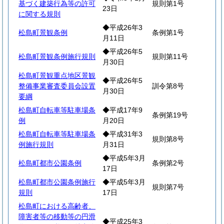
基づく建築行為等の許可
規則第1号
23日
に関する規則
◆平成26年3
松島町景観条例
条例第1号
月11日
◆平成26年5
松島町景観条例施行規則
規則第11号
月30日
松島町景観重点地区景観
◆平成26年5
整備事業審査委員会設置
訓令第8号
月30日
要綱
松島町自転車等駐車場条
◆平成17年9
条例第19号
例
月20日
松島町自転車等駐車場条
◆平成31年3
規則第8号
例施行規則
月31日
◆平成5年3月
松島町都市公園条例
条例第2号
17日
松島町都市公園条例施行
◆平成5年3月
規則第7号
規則
17日
松島町における高齢者、
障害者等の移動等の円滑
◆平成25年3