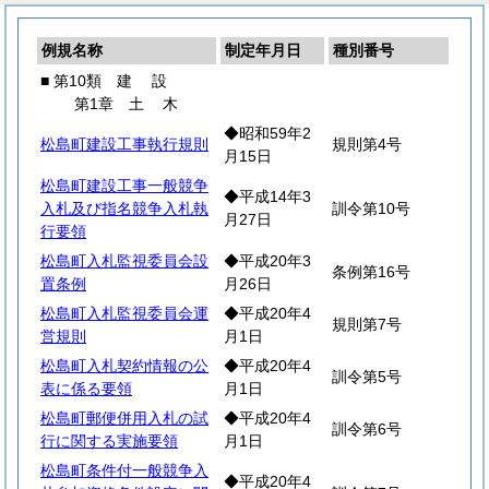
例規名称
制定年月日
種別番号
■ 第10類
建
設
第1章
土
木
◆昭和59年2
松島町建設工事執行規則
規則第4号
月15日
松島町建設工事一般競争
◆平成14年3
入札及び指名競争入札執
訓令第10号
月27日
行要領
松島町入札監視委員会設
◆平成20年3
条例第16号
置条例
月26日
松島町入札監視委員会運
◆平成20年4
規則第7号
営規則
月1日
松島町入札契約情報の公
◆平成20年4
訓令第5号
表に係る要領
月1日
松島町郵便併用入札の試
◆平成20年4
訓令第6号
行に関する実施要領
月1日
松島町条件付一般競争入
◆平成20年4