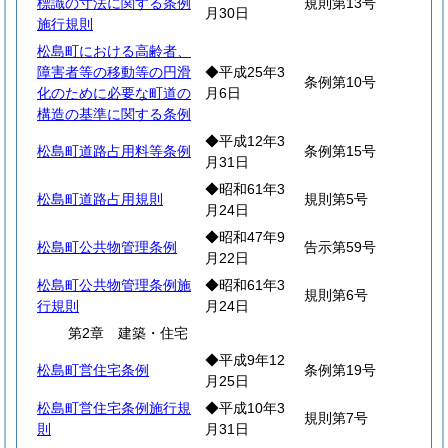
標識の寸法に関する条例
規則第13号
月30日
施行規則
松島町における高齢者、
障害者等の移動等の円滑
◆平成25年3
条例第10号
化のために必要な町道の
月6日
構造の基準に関する条例
◆平成12年3
松島町道路占用料等条例
条例第15号
月31日
◆昭和61年3
松島町道路占用規則
規則第5号
月24日
◆昭和47年9
松島町公共物管理条例
告示第59号
月22日
松島町公共物管理条例施
◆昭和61年3
規則第6号
行規則
月24日
第2章 建築・住宅
◆平成9年12
松島町営住宅条例
条例第19号
月25日
松島町営住宅条例施行規
◆平成10年3
規則第7号
則
月31日